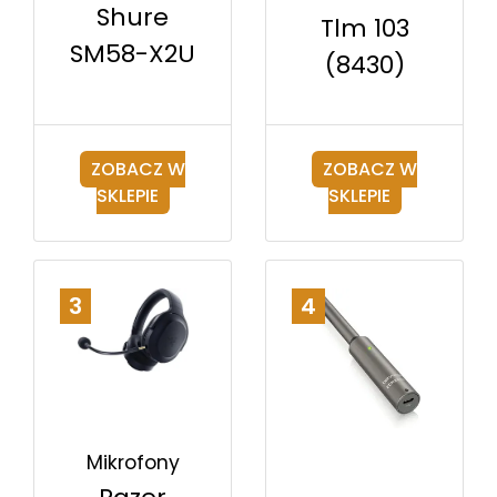
Shure
Tlm 103
SM58-X2U
(8430)
ZOBACZ W
ZOBACZ W
SKLEPIE
SKLEPIE
3
4
Mikrofony